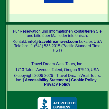
Für Reservation und Informationen kontaktieren Sie
uns bitte über Mail oder telefonisch.
Kontakt:
info@traveldreamwest.com
Lokales USA
Telefon: +1 (541) 535 2015 (Pacific Standard Time
PST)
Travel Dream West Tours, Inc.
1713 Talent Avenue, Talent, Oregon 97540, USA
© copyright 2006-2026 - Travel Dream West Tours,
Inc. |
Accessibility Statement
|
Cookie Policy
|
Privacy Policy