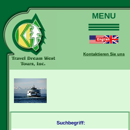
MENU
Home
Touren
Daten und Preise
Kontaktieren Sie uns
Warum mit uns?
Buchungen
Auskünfte
Kontakt
Reise-Blog
Suchbegriff: