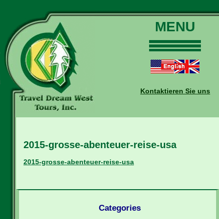
MENU
Home
Touren
Daten und Preise
Kontaktieren Sie uns
Warum mit uns?
Buchungen
Auskünfte
2015-grosse-abenteuer-reise-usa
Kontakt
Reise-Blog
2015-grosse-abenteuer-reise-usa
Categories