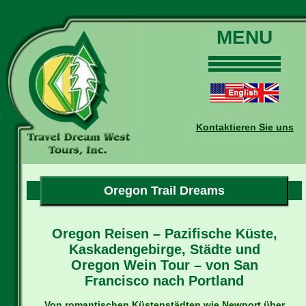
MENU
Home
Touren
Daten und Preise
Kontaktieren Sie uns
Warum mit uns?
Buchungen
Auskünfte
Oregon Trail Dreams
Kontakt
Reise-Blog
Oregon Reisen – Pazifische Küste,
Kaskadengebirge, Städte und
Oregon Wein Tour – von San
Francisco nach Portland
Von romantischen Küstenstädten wie Newport über