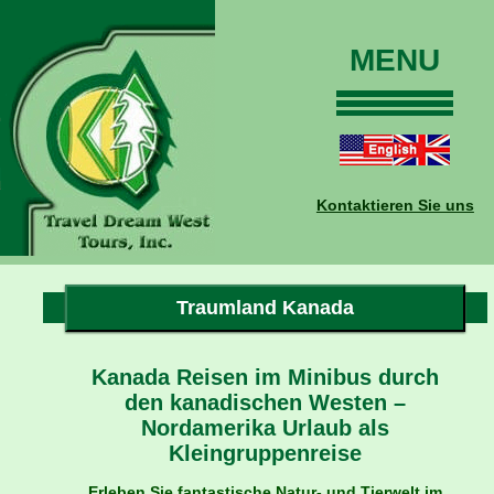
MENU
Home
Touren
Daten und Preise
Kontaktieren Sie uns
Warum mit uns?
Buchungen
Auskünfte
Traumland Kanada
Kontakt
Reise-Blog
Kanada Reisen im Minibus durch
den kanadischen Westen –
Nordamerika Urlaub als
Kleingruppenreise
Erleben Sie fantastische Natur- und Tierwelt im