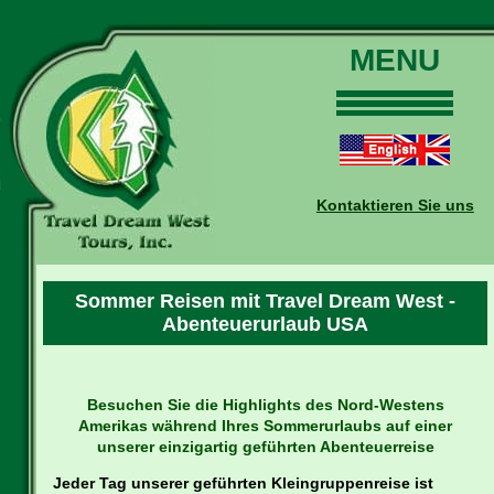
MENU
Home
Touren
Daten und Preise
Kontaktieren Sie uns
Warum mit uns?
Buchungen
Auskünfte
Sommer Reisen mit Travel Dream West -
Abenteuerurlaub USA
Kontakt
Reise-Blog
Besuchen Sie die Highlights des Nord-Westens
Amerikas während Ihres Sommerurlaubs auf einer
unserer einzigartig geführten Abenteuerreise
Jeder Tag unserer geführten Kleingruppenreise ist