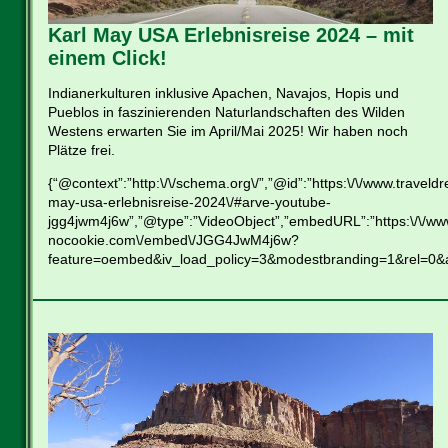
Karl May USA Erlebnisreise 2024 – mit
einem Click!
Indianerkulturen inklusive Apachen, Navajos, Hopis und
Pueblos in faszinierenden Naturlandschaften des Wilden
Westens erwarten Sie im April/Mai 2025! Wir haben noch
Plätze frei.
{“@context”:”http:\/\/schema.org\/”,”@id”:”https:\/\/www.traveld
may-usa-erlebnisreise-2024\/#arve-youtube-
jgg4jwm4j6w”,”@type”:”VideoObject”,”embedURL”:”https:\/\/ww
nocookie.com\/embed\/JGG4JwM4j6w?
feature=oembed&iv_load_policy=3&modestbranding=1&rel=0&a