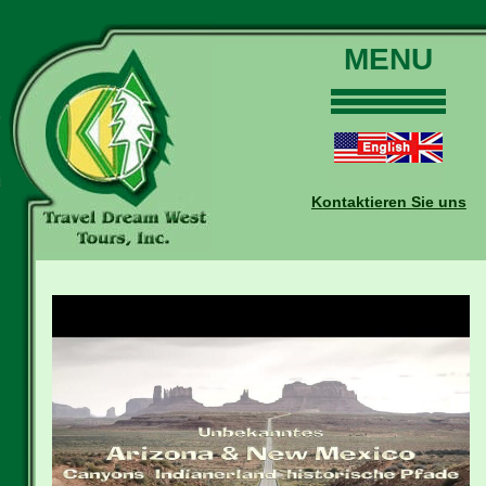
MENU
Home
Touren
Daten und Preise
Kontaktieren Sie uns
Warum mit uns?
Buchungen
Auskünfte
Kontakt
Reise-Blog