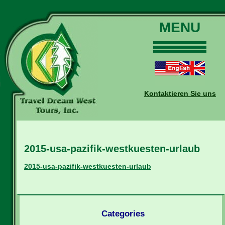
MENU
Home
Touren
Daten und Preise
Kontaktieren Sie uns
Warum mit uns?
Buchungen
Auskünfte
2015-usa-pazifik-westkuesten-urlaub
Kontakt
Reise-Blog
2015-usa-pazifik-westkuesten-urlaub
Categories