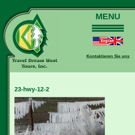
MENU
Home
Touren
Daten und Preise
Kontaktieren Sie uns
Warum mit uns?
Buchungen
Auskünfte
23-hwy-12-2
Kontakt
Reise-Blog