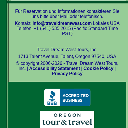
Für Reservation und Informationen kontaktieren Sie
uns bitte über Mail oder telefonisch.
Kontakt:
info@traveldreamwest.com
Lokales USA
Telefon: +1 (541) 535 2015 (Pacific Standard Time
PST)
Travel Dream West Tours, Inc.
1713 Talent Avenue, Talent, Oregon 97540, USA
© copyright 2006-2026 - Travel Dream West Tours,
Inc. |
Accessibility Statement
|
Cookie Policy
|
Privacy Policy