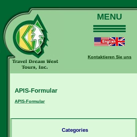
MENU
Home
Touren
Daten und Preise
Kontaktieren Sie uns
Warum mit uns?
Buchungen
Auskünfte
APIS-Formular
Kontakt
Reise-Blog
APIS-Formular
Categories