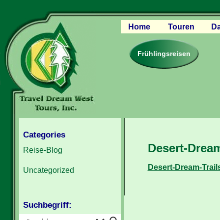
Home
Touren
Da
Canyon Regio
Rocky Mounta
Frühlingsreisen
Pazifischer W
Südlicher USA
Kanada Weste
Individuelle U
Categories
Desert-Drea
Reise-Blog
Desert-Dream-Trai
Uncategorized
Suchbegriff: