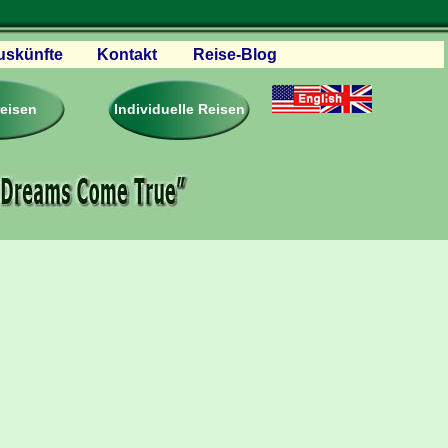
uskünfte
Kontakt
Reise-Blog
servationen
eisebedingungen
reisen
Individuelle Reisen
ästebuch – Reviews
roschüren
eiseplanung
agen & Antworten
rtner Firmen & Links
tgliedschaft
togalerie
ideos