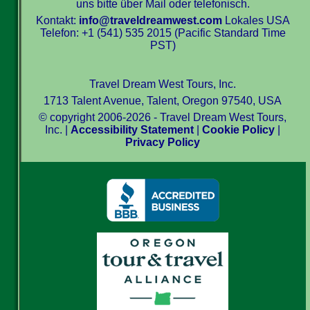
uns bitte über Mail oder telefonisch.
Kontakt:
info@traveldreamwest.com
Lokales USA
Telefon: +1 (541) 535 2015 (Pacific Standard Time
PST)
Travel Dream West Tours, Inc.
1713 Talent Avenue, Talent, Oregon 97540, USA
© copyright 2006-2026 - Travel Dream West Tours,
Inc. |
Accessibility Statement
|
Cookie Policy
|
Privacy Policy