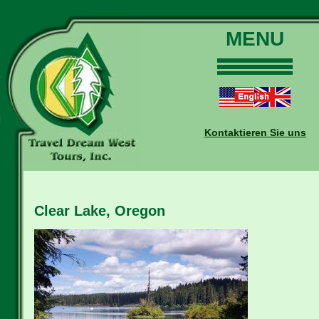
MENU
Home
Touren
Daten und Preise
Kontaktieren Sie uns
Warum mit uns?
Buchungen
Auskünfte
Clear Lake, Oregon
Kontakt
Reise-Blog