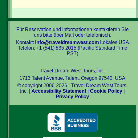
Für Reservation und Informationen kontaktieren Sie
uns bitte über Mail oder telefonisch.
Kontakt:
info@traveldreamwest.com
Lokales USA
Telefon: +1 (541) 535 2015 (Pacific Standard Time
PST)
Travel Dream West Tours, Inc.
1713 Talent Avenue, Talent, Oregon 97540, USA
© copyright 2006-2026 - Travel Dream West Tours,
Inc. |
Accessibility Statement
|
Cookie Policy
|
Privacy Policy