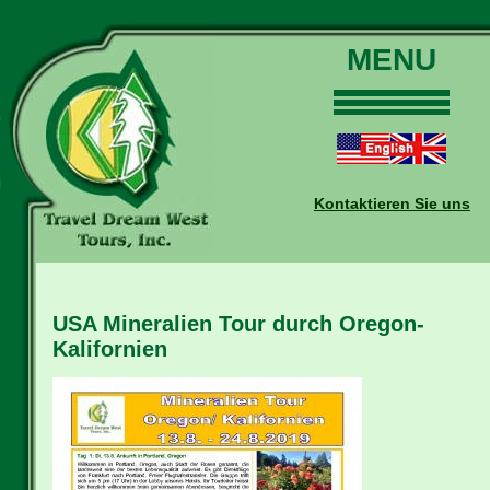
MENU
Home
Touren
Daten und Preise
Kontaktieren Sie uns
Warum mit uns?
Buchungen
Auskünfte
USA Mineralien Tour durch Oregon-
Kontakt
Kalifornien
Reise-Blog