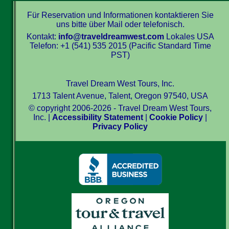
Für Reservation und Informationen kontaktieren Sie
uns bitte über Mail oder telefonisch.
Kontakt:
info@traveldreamwest.com
Lokales USA
Telefon: +1 (541) 535 2015 (Pacific Standard Time
PST)
Travel Dream West Tours, Inc.
1713 Talent Avenue, Talent, Oregon 97540, USA
© copyright 2006-2026 - Travel Dream West Tours,
Inc. |
Accessibility Statement
|
Cookie Policy
|
Privacy Policy