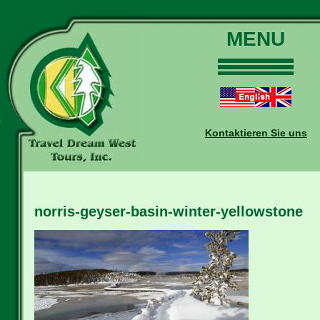
MENU
Home
Touren
Daten und Preise
Kontaktieren Sie uns
Warum mit uns?
Buchungen
Auskünfte
norris-geyser-basin-winter-yellowstone
Kontakt
Reise-Blog