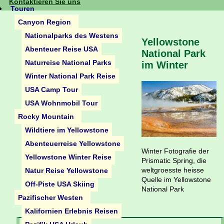
Kontaktieren Sie uns
Touren
Canyon Region
Nationalparks des Westens
Yellowstone
Abenteuer Reise USA
National Park
Naturreise National Parks
im Winter
Winter National Park Reise
USA Camp Tour
USA Wohnmobil Tour
Rocky Mountain
Wildtiere im Yellowstone
Abenteuerreise Yellowstone
Winter Fotografie der
Yellowstone Winter Reise
Prismatic Spring, die
weltgroesste heisse
Natur Reise Yellowstone
Quelle im Yellowstone
Off-Piste USA Skiing
National Park
Pazifischer Westen
Kalifornien Erlebnis Reisen