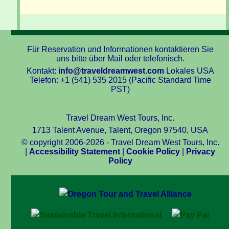
Für Reservation und Informationen kontaktieren Sie
uns bitte über Mail oder telefonisch.
Kontakt:
info@traveldreamwest.com
Lokales USA
Telefon: +1 (541) 535 2015 (Pacific Standard Time
PST)
Travel Dream West Tours, Inc.
1713 Talent Avenue, Talent, Oregon 97540, USA
© copyright 2006-2026 - Travel Dream West Tours, Inc.
|
Accessibility Statement
|
Cookie Policy
|
Privacy
Policy