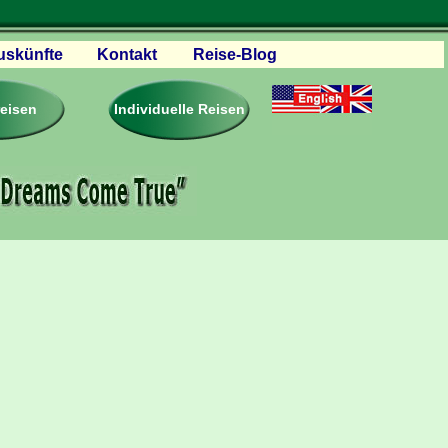
uskünfte
Kontakt
Reise-Blog
servationen
eisebedingungen
reisen
Individuelle Reisen
ästebuch – Reviews
roschüren
eiseplanung
agen & Antworten
rtner Firmen & Links
tgliedschaft
togalerie
ideos