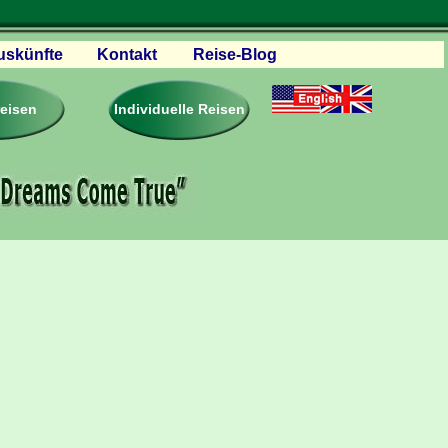
uskünfte
Kontakt
Reise-Blog
servationen
eisebedingungen
reisen
Individuelle Reisen
ästebuch – Reviews
roschüren
eiseplanung
agen & Antworten
rtner Firmen & Links
tgliedschaft
togalerie
ideos