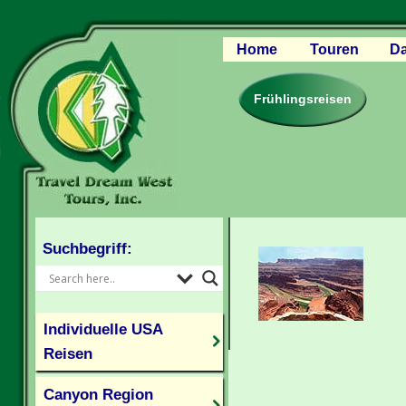
Home
Touren
Da
Canyon Regio
Rocky Mounta
Frühlingsreisen
Pazifischer W
Südlicher USA
Kanada Weste
Individuelle U
Suchbegriff:
Individuelle USA
Reisen
Canyon Region