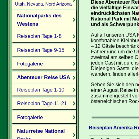
Diese Abenteuer Re
Utah, Nevada, Nord Arizona
die vielfältige Einw
eindrücklichsten Na
Nationalparks des
National Park mit M
Westens
und als Schwerpunkt
Auf all unseren USA K
Reiseplan Tage 1-8
komfortablen Kleinbus
– 12 Gäste beschränkt
Reiseplan Tage 9-15
Fahrer rund um die Uh
zweimal am selben Or
jeden Gast mit durchs
Fotogalerie
Diejenigen Gäste, die
wandern, finden allerl
Abenteuer Reise USA
Sehen Sie sich den n
Reiseplan Tage 1-10
einer August Reise in
zusammengestellt von 
österreichischen Roc
Reiseplan Tage 11-21
Fotogalerie
Reiseplan Amerika Re
Naturreise National