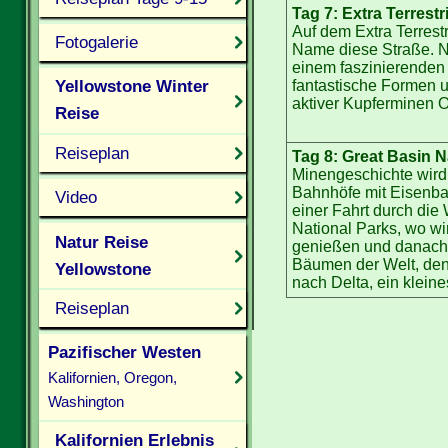
Tag 7: Extra Terrest
Auf dem Extra Terrest
Fotogalerie
Name diese Straße. Na
einem faszinierenden
Yellowstone Winter
fantastische Formen 
aktiver Kupferminen O
Reise
Reiseplan
Tag 8: Great Basin N
Minengeschichte wird 
Bahnhöfe mit Eisenba
Video
einer Fahrt durch die
National Parks, wo wi
Natur Reise
genießen und danach 
Bäumen der Welt, den
Yellowstone
nach Delta, ein kleine
Reiseplan
Pazifischer Westen
Kalifornien, Oregon,
Washington
Kalifornien Erlebnis