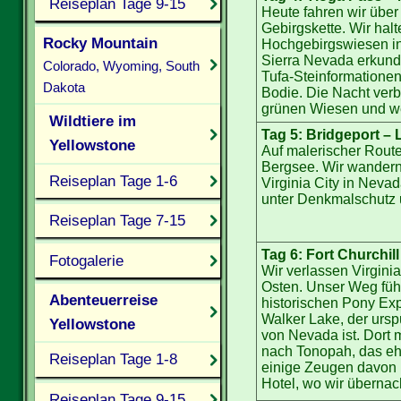
Reiseplan Tage 9-15
Heute fahren wir übe
Gebirgskette. Wir ha
Rocky Mountain
Hochgebirgswiesen inm
Sierra Nevada erkunde
Colorado, Wyoming, South
Tufa-Steinformationen.
Dakota
Bodie. Die Nacht verb
grünen Wiesen und w
Wildtiere im
Tag 5: Bridgeport – 
Yellowstone
Auf malerischer Route
Bergsee. Wir wandern 
Reiseplan Tage 1-6
Virginia City in Neva
unter Denkmalschutz u
Reiseplan Tage 7-15
Tag 6: Fort Churchil
Fotogalerie
Wir verlassen Virgini
Osten. Unser Weg führ
Abenteuerreise
historischen Pony Exp
Walker Lake, der urs
Yellowstone
von Nevada ist. Dort 
nach Tonopah, das eh
Reiseplan Tage 1-8
einige Zeugen davon ü
Hotel, wo wir übernac
Reiseplan Tage 9-15