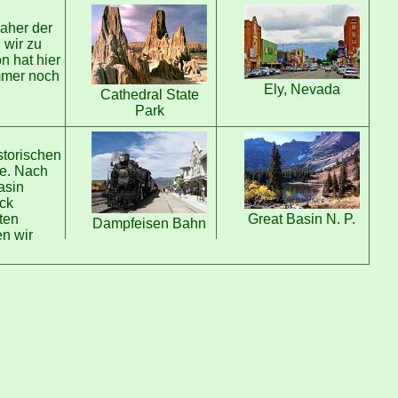
daher der
 wir zu
 hat hier
mmer noch
Ely, Nevada
Cathedral State
Park
storischen
ze. Nach
asin
ck
Great Basin N. P.
ten
Dampfeisen Bahn
n wir