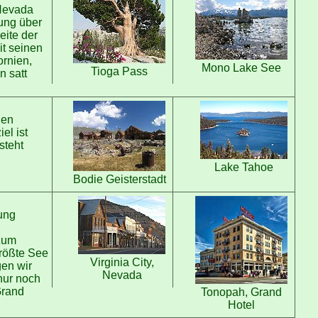
 Nevada
ung über
eite der
it seinen
ornien,
Mono Lake See
Tioga Pass
n satt
uen
el ist
steht
Lake Tahoe
Bodie Geisterstadt
ung
 zum
größte See
Virginia City,
gen wir
Nevada
nur noch
Grand
Tonopah, Grand
Hotel