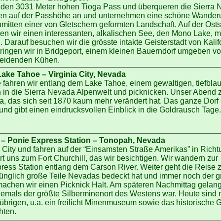
r den 3031 Meter hohen Tioga Pass und überqueren die Sierra
lten auf der Passhöhe an und unternehmen eine schöne Wander
itten einer von Gletschern geformten Landschaft. Auf der Osts
n wir einen interessanten, alkalischen See, den Mono Lake, m
 Darauf besuchen wir die grösste intakte Geisterstadt von Kalif
ringen wir in Bridgeport, einem kleinen Bauerndorf umgeben vo
eidenden Kühen.
Lake Tahoe – Virginia City, Nevada
 fahren wir entlang dem Lake Tahoe, einem gewaltigen, tiefbla
in die Sierra Nevada Alpenwelt und picknicken. Unser Abend zi
da, das sich seit 1870 kaum mehr verändert hat. Das ganze Dorf 
nd gibt einen eindrucksvollen Einblick in die Goldrausch Tage.
l – Ponie Express Station – Tonopah, Nevada
a City und fahren auf der “Einsamsten Straße Amerikas” in Richt
t uns zum Fort Churchill, das wir besichtigen. Wir wandern zur
ress Station entlang dem Carson River. Weiter geht die Reise
pünglich große Teile Nevadas bedeckt hat und immer noch der 
machen wir einen Picknick Halt. Am späteren Nachmittag gelan
emals der größte Silberminenort des Westens war. Heute sind 
brigen, u.a. ein freilicht Minenmuseum sowie das historische 
hten.