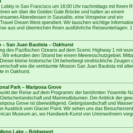
o
el Lobby in San Francisco um 16:00 Uhr nachmittags mit Ihrem Re
ahren wir über die Golden Gate Brücke und halten an einem
insames Abendessen in Sausalito, eine Vorspeise und ein
ravel Dream West spendiert. Wir tauschen wichtige Informatio
se aus und überreichen Ihnen ausführliche Reiseunterlagen. 1
o – San Juan Bautista – Oakhurst
lang des Pazifischen Ozeans auf dem Scenic Highway 1 mit wun
. Wir erkunden den Strand bei einem Meeresschutzgebiet. Mittag
 Dieser kleine historische Ort beherbergt eindrückliche Zeugen 
rrschaft wie die verträumte Mission San Juan Bautista mit alte
e in Oakhurst.
ional Park – Mariposa Grove
punkt der Reise auf dem Programm: der berühmten Yosemite Na
er Gletscherlandschaft und Mammutbäumen. Der Anblick der gew
iposa Grove ist überwältigend. Gebirgslandschaft und Wasserf
er Ausblick vom Glacier Point. Wir sehen uns das Besucherzen
erican Museum an, wo Handwerk-Kunst von Ureinwohnern vorge
 Mono Lake – Bridgeport