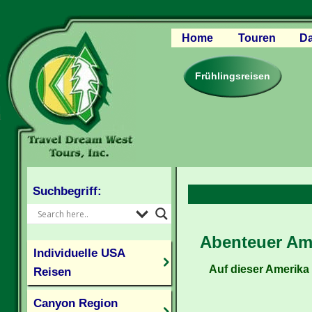
Home
Touren
Da
Canyon Regio
Rocky Mounta
Frühlingsreisen
Pazifischer W
Südlicher USA
Kanada Weste
Individuelle U
Suchbegriff:
Abenteuer Ame
Individuelle USA
Auf dieser Amerika
Reisen
Canyon Region