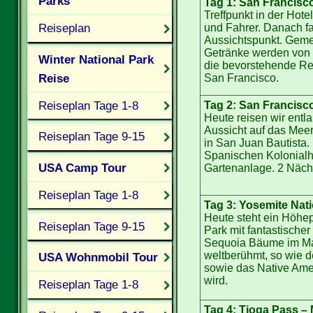
Parks
Tag 1: San Francisc
Treffpunkt in der Hot
Reiseplan
und Fahrer. Danach f
Aussichtspunkt. Geme
Getränke werden von T
Winter National Park
die bevorstehende Rei
Reise
San Francisco.
Reiseplan Tage 1-8
Tag 2: San Francisc
Heute reisen wir ent
Aussicht auf das Meer
Reiseplan Tage 9-15
in San Juan Bautista.
Spanischen Kolonialhe
USA Camp Tour
Gartenanlage. 2 Nächt
Reiseplan Tage 1-8
Tag 3: Yosemite Nat
Heute steht ein Höhe
Reiseplan Tage 9-15
Park mit fantastisch
Sequoia Bäume im Mar
weltberühmt, so wie d
USA Wohnmobil Tour
sowie das Native Am
wird.
Reiseplan Tage 1-8
Tag 4: Tioga Pass –