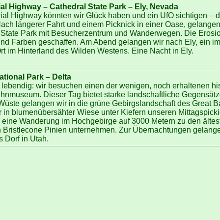
rial Highway – Cathedral State Park – Ely, Nevada
rial Highway könnten wir Glück haben und ein UfO sichtigen – 
ch längerer Fahrt und einem Picknick in einer Oase, gelangen
 State Park mit Besucherzentrum und Wanderwegen. Die Erosion
und Farben geschaffen. Am Abend gelangen wir nach Ely, ein i
rt im Hinterland des Wilden Westens. Eine Nacht in Ely.
ational Park – Delta
lebendig: wir besuchen einen der wenigen, noch erhaltenen hi
hnmuseum. Dieser Tag bietet starke landschaftliche Gegensät
 Wüste gelangen wir in die grüne Gebirgslandschaft des Great B
r in blumenübersähter Wiese unter Kiefern unseren Mittagspicki
eine Wanderung im Hochgebirge auf 3000 Metern zu den ältes
 Bristlecone Pinien unternehmen. Zur Übernachtungen gelange
s Dorf in Utah.