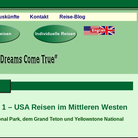
uskünfte
Kontakt
Reise-Blog
servationen
eisebedingungen
reisen
Individuelle Reisen
ästebuch – Reviews
roschüren
eiseplanung
agen & Antworten
rtner Firmen & Links
tgliedschaft
e
togalerie
ideos
 1 – USA Reisen im Mittleren Westen
ional Park, dem Grand Teton und Yellowstone National