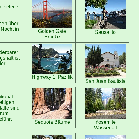
iseleiter
nen über
 Nacht in
Golden Gate
Sausalito
Brücke
derbarer
shalt ist
der
r
Highway 1, Pazifik
San Juan Bautista
tional
altigen
älle sind
trum
führt
Sequoia Bäume
Yosemite
Wasserfall