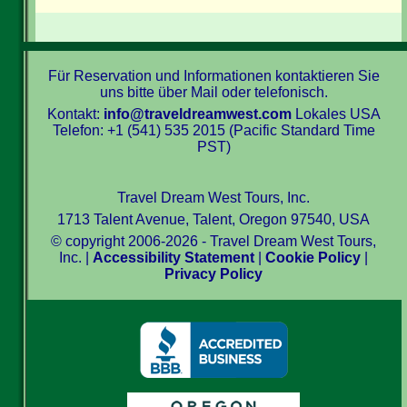
Für Reservation und Informationen kontaktieren Sie
uns bitte über Mail oder telefonisch.
Kontakt:
info@traveldreamwest.com
Lokales USA
Telefon: +1 (541) 535 2015 (Pacific Standard Time
PST)
Travel Dream West Tours, Inc.
1713 Talent Avenue, Talent, Oregon 97540, USA
© copyright 2006-2026 - Travel Dream West Tours,
Inc. |
Accessibility Statement
|
Cookie Policy
|
Privacy Policy