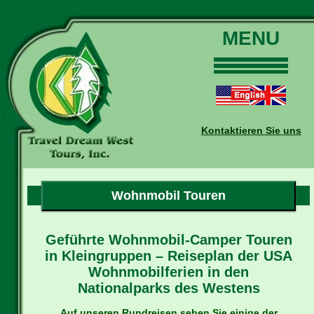
MENU
Home
Touren
Daten und Preise
Kontaktieren Sie uns
Warum mit uns?
Buchungen
Auskünfte
Wohnmobil Touren
Kontakt
Reise-Blog
Geführte Wohnmobil-Camper Touren
in Kleingruppen – Reiseplan der USA
Wohnmobilferien in den
Nationalparks des Westens
Auf unseren Rundreisen sehen Sie einige der