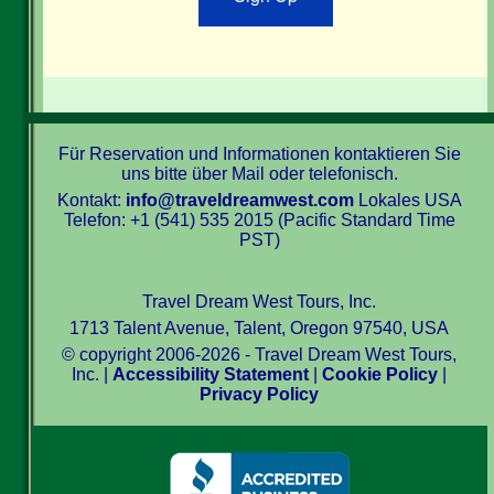
Für Reservation und Informationen kontaktieren Sie
uns bitte über Mail oder telefonisch.
Kontakt:
info@traveldreamwest.com
Lokales USA
Telefon: +1 (541) 535 2015 (Pacific Standard Time
PST)
Travel Dream West Tours, Inc.
1713 Talent Avenue, Talent, Oregon 97540, USA
© copyright 2006-2026 - Travel Dream West Tours,
Inc. |
Accessibility Statement
|
Cookie Policy
|
Privacy Policy