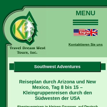
MENU
Home
Touren
Daten und Preise
Kontaktieren Sie uns
Warum mit uns?
Buchungen
Auskünfte
Southwest Adventures
Kontakt
Reise-Blog
Reiseplan durch Arizona und New
Mexico, Tag 8 bis 15 –
Kleingruppenreisen durch den
Südwesten der USA
Abenteuerreisen in kleinen Gruppen, auf Deutsch