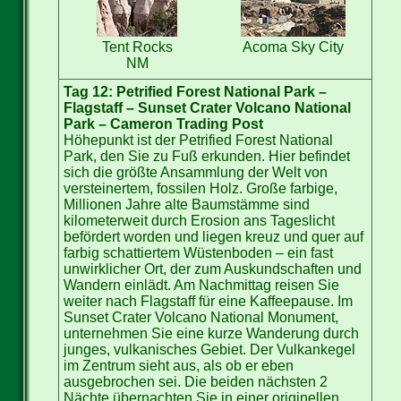
Tent Rocks
Acoma Sky City
NM
Tag 12: Petrified Forest National Park –
Flagstaff – Sunset Crater Volcano National
Park – Cameron Trading Post
Höhepunkt ist der Petrified Forest National
Park, den Sie zu Fuß erkunden. Hier befindet
sich die größte Ansammlung der Welt von
versteinertem, fossilen Holz. Große farbige,
Millionen Jahre alte Baumstämme sind
kilometerweit durch Erosion ans Tageslicht
befördert worden und liegen kreuz und quer auf
farbig schattiertem Wüstenboden – ein fast
unwirklicher Ort, der zum Auskundschaften und
Wandern einlädt. Am Nachmittag reisen Sie
weiter nach Flagstaff für eine Kaffeepause. Im
Sunset Crater Volcano National Monument,
unternehmen Sie eine kurze Wanderung durch
junges, vulkanisches Gebiet. Der Vulkankegel
im Zentrum sieht aus, als ob er eben
ausgebrochen sei. Die beiden nächsten 2
Nächte übernachten Sie in einer originellen