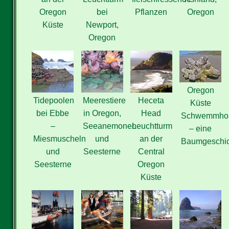
Oregon
bei
Pflanzen
Oregon
Küste
Newport,
Oregon
Oregon
Tidepoolen
Meerestiere
Heceta
Küste
bei Ebbe
in Oregon,
Head
Schwemmho
–
Seeanemonen
Leuchtturm
– eine
Miesmuscheln
und
an der
Baumgeschic
und
Seesterne
Central
Seesterne
Oregon
Küste