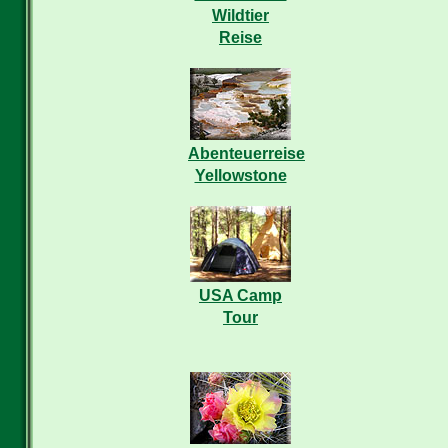
Wildtier
Reise
Abenteuerreise
Yellowstone
USA Camp
Tour