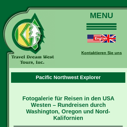
MENU
Home
Touren
Daten und Preise
Kontaktieren Sie uns
Warum mit uns?
Buchungen
Auskünfte
Pacific Northwest Explorer
Kontakt
Reise-Blog
Fotogalerie für Reisen in den USA
Westen – Rundreisen durch
Washington, Oregon und Nord-
Kalifornien