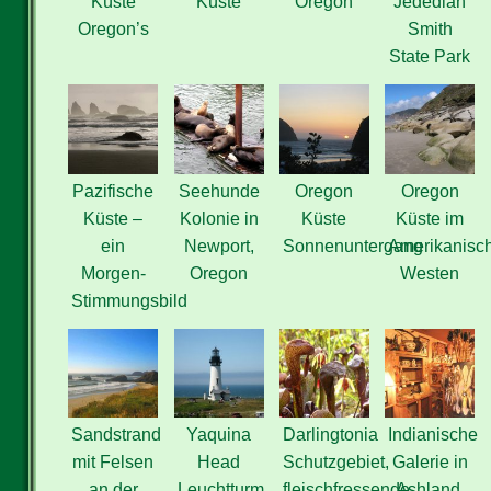
Küste
Küste
Oregon
Jedediah
Oregon’s
Smith
State Park
Pazifische
Seehunde
Oregon
Oregon
Küste –
Kolonie in
Küste
Küste im
ein
Newport,
Sonnenuntergang
Amerikanisc
Morgen-
Oregon
Westen
Stimmungsbild
Sandstrand
Yaquina
Darlingtonia
Indianische
mit Felsen
Head
Schutzgebiet,
Galerie in
an der
Leuchtturm
fleischfressende
Ashland,