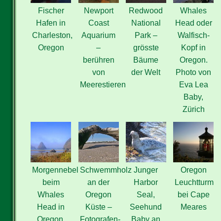
Fischer
Newport
Redwood
Whales
Hafen in
Coast
National
Head oder
Charleston,
Aquarium
Park –
Walfisch-
Oregon
–
grösste
Kopf in
berühren
Bäume
Oregon.
von
der Welt
Photo von
Meerestieren
Eva Lea
Baby,
Zürich
Morgennebel
Schwemmholz
Junger
Oregon
beim
an der
Harbor
Leuchtturm
Whales
Oregon
Seal,
bei Cape
Head in
Küste –
Seehund
Meares
Oregon.
Fotografen-
Baby an