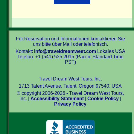
Für Reservation und Informationen kontaktieren Sie
uns bitte über Mail oder telefonisch.
Kontakt:
info@traveldreamwest.com
Lokales USA
Telefon: +1 (541) 535 2015 (Pacific Standard Time
PST)
Travel Dream West Tours, Inc.
1713 Talent Avenue, Talent, Oregon 97540, USA
© copyright 2006-2026 - Travel Dream West Tours,
Inc. |
Accessibility Statement
|
Cookie Policy
|
Privacy Policy