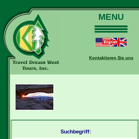
MENU
Home
Touren
Daten und Preise
Kontaktieren Sie uns
Warum mit uns?
Buchungen
Auskünfte
Kontakt
Reise-Blog
Suchbegriff: