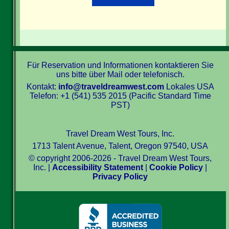
Für Reservation und Informationen kontaktieren Sie
uns bitte über Mail oder telefonisch.
Kontakt:
info@traveldreamwest.com
Lokales USA
Telefon: +1 (541) 535 2015 (Pacific Standard Time
PST)
Travel Dream West Tours, Inc.
1713 Talent Avenue, Talent, Oregon 97540, USA
© copyright 2006-2026 - Travel Dream West Tours,
Inc. |
Accessibility Statement
|
Cookie Policy
|
Privacy Policy