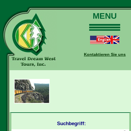
MENU
Home
Touren
Daten und Preise
Kontaktieren Sie uns
Warum mit uns?
Buchungen
Auskünfte
Kontakt
Reise-Blog
Suchbegriff: