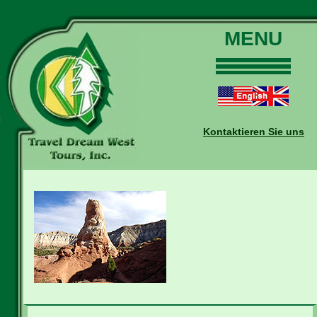
MENU
Home
Touren
Daten und Preise
Kontaktieren Sie uns
Warum mit uns?
Buchungen
Auskünfte
Kontakt
Reise-Blog