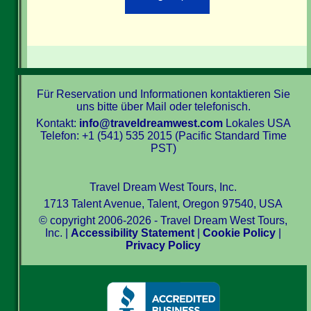
Für Reservation und Informationen kontaktieren Sie
uns bitte über Mail oder telefonisch.
Kontakt:
info@traveldreamwest.com
Lokales USA
Telefon: +1 (541) 535 2015 (Pacific Standard Time
PST)
Travel Dream West Tours, Inc.
1713 Talent Avenue, Talent, Oregon 97540, USA
© copyright 2006-2026 - Travel Dream West Tours,
Inc. |
Accessibility Statement
|
Cookie Policy
|
Privacy Policy