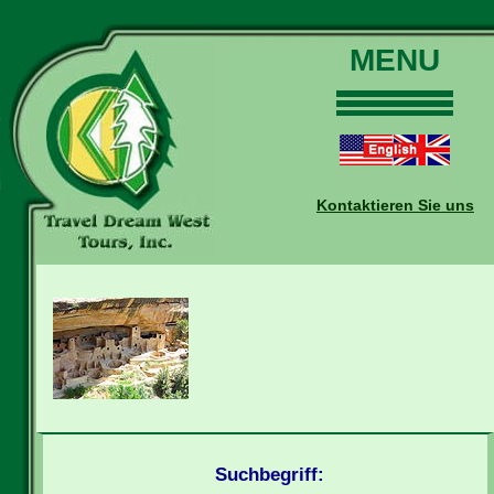
MENU
Home
Touren
Daten und Preise
Kontaktieren Sie uns
Warum mit uns?
Buchungen
Auskünfte
Kontakt
Reise-Blog
Suchbegriff: