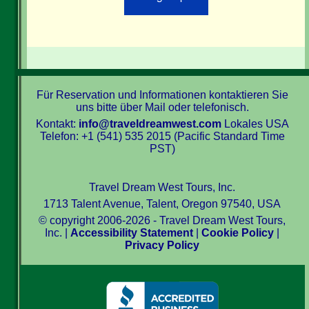
Für Reservation und Informationen kontaktieren Sie
uns bitte über Mail oder telefonisch.
Kontakt:
info@traveldreamwest.com
Lokales USA
Telefon: +1 (541) 535 2015 (Pacific Standard Time
PST)
Travel Dream West Tours, Inc.
1713 Talent Avenue, Talent, Oregon 97540, USA
© copyright 2006-2026 - Travel Dream West Tours,
Inc. |
Accessibility Statement
|
Cookie Policy
|
Privacy Policy