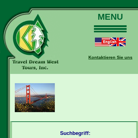
MENU
Home
Touren
Daten und Preise
Kontaktieren Sie uns
Warum mit uns?
Buchungen
Auskünfte
Kontakt
Reise-Blog
Suchbegriff: