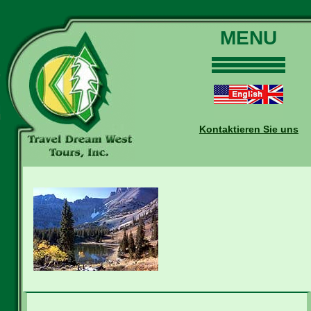
MENU
Home
Touren
Daten und Preise
Kontaktieren Sie uns
Warum mit uns?
Buchungen
Auskünfte
Kontakt
Reise-Blog