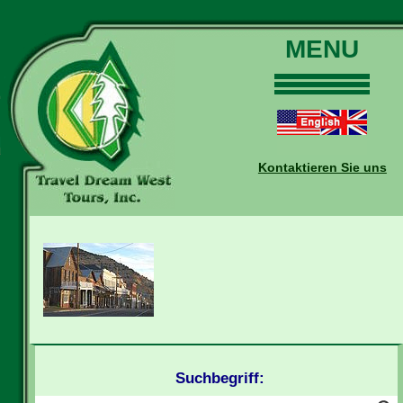
MENU
Home
Touren
Daten und Preise
Kontaktieren Sie uns
Warum mit uns?
Buchungen
Auskünfte
Kontakt
Reise-Blog
Suchbegriff: