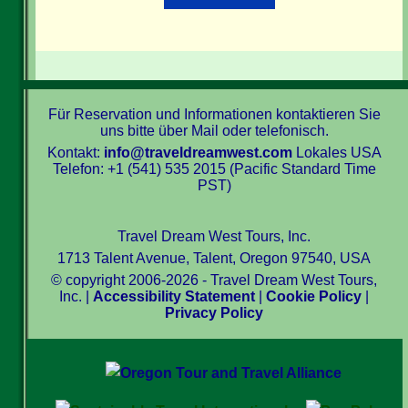
Für Reservation und Informationen kontaktieren Sie
uns bitte über Mail oder telefonisch.
Kontakt:
info@traveldreamwest.com
Lokales USA
Telefon: +1 (541) 535 2015 (Pacific Standard Time
PST)
Travel Dream West Tours, Inc.
1713 Talent Avenue, Talent, Oregon 97540, USA
© copyright 2006-2026 - Travel Dream West Tours,
Inc. |
Accessibility Statement
|
Cookie Policy
|
Privacy Policy