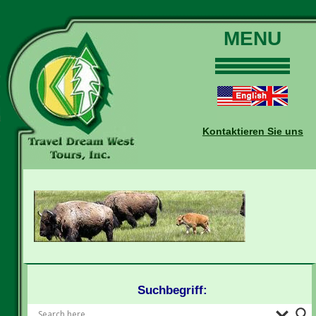
MENU
Home
Touren
Daten und Preise
Kontaktieren Sie uns
Warum mit uns?
Buchungen
Auskünfte
Kontakt
Reise-Blog
Suchbegriff: