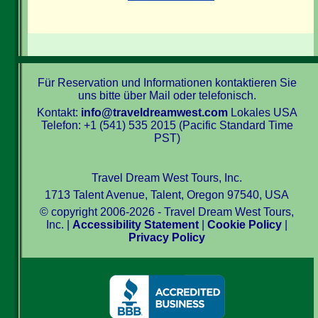
Für Reservation und Informationen kontaktieren Sie
uns bitte über Mail oder telefonisch.
Kontakt:
info@traveldreamwest.com
Lokales USA
Telefon: +1 (541) 535 2015 (Pacific Standard Time
PST)
Travel Dream West Tours, Inc.
1713 Talent Avenue, Talent, Oregon 97540, USA
© copyright 2006-2026 - Travel Dream West Tours,
Inc. |
Accessibility Statement
|
Cookie Policy
|
Privacy Policy