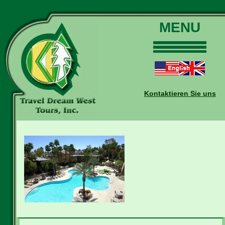
MENU
Home
Touren
Daten und Preise
Kontaktieren Sie uns
Warum mit uns?
Buchungen
Auskünfte
Kontakt
Reise-Blog