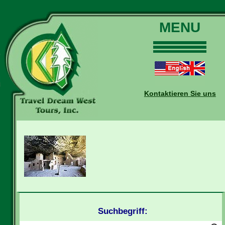
MENU
Home
Touren
Daten und Preise
Kontaktieren Sie uns
Warum mit uns?
Buchungen
Auskünfte
Kontakt
Reise-Blog
Suchbegriff: