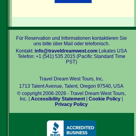
Für Reservation und Informationen kontaktieren Sie
uns bitte über Mail oder telefonisch.
Kontakt:
info@traveldreamwest.com
Lokales USA
Telefon: +1 (541) 535 2015 (Pacific Standard Time
PST)
Travel Dream West Tours, Inc.
1713 Talent Avenue, Talent, Oregon 97540, USA
© copyright 2006-2026 - Travel Dream West Tours,
Inc. |
Accessibility Statement
|
Cookie Policy
|
Privacy Policy