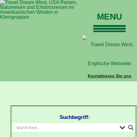
MENU
Home
Touren
Daten und Preise
Warum mit uns?
Buchungen
Kontaktieren Sie uns
Auskünfte
Kontakt
Reise-Blog
Suchbegriff: