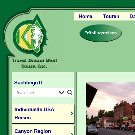
Home
Touren
Da
Canyon Regio
Rocky Mounta
Frühlingsreisen
Pazifischer W
Südlicher USA
Kanada Weste
Individuelle U
Suchbegriff:
Individuelle USA
Reisen
Canyon Region