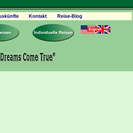
uskünfte
Kontakt
Reise-Blog
servationen
eisebedingungen
reisen
Individuelle Reisen
ästebuch – Reviews
roschüren
eiseplanung
agen & Antworten
rtner Firmen & Links
tgliedschaft
togalerie
ideos