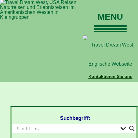
MENU
Home
Touren
Daten und Preise
Warum mit uns?
Buchungen
Kontaktieren Sie uns
Auskünfte
Kontakt
Reise-Blog
Suchbegriff: