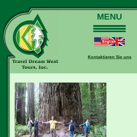
MENU
Home
Touren
Daten und Preise
Kontaktieren Sie uns
Warum mit uns?
Buchungen
Auskünfte
Kontakt
Reise-Blog