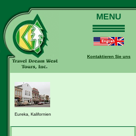
MENU
Home
Touren
Daten und Preise
Kontaktieren Sie uns
Warum mit uns?
Buchungen
Auskünfte
Kontakt
Reise-Blog
Eureka, Kalifornien