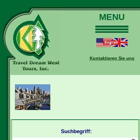
MENU
Home
Touren
Daten und Preise
Kontaktieren Sie uns
Warum mit uns?
Buchungen
Auskünfte
Kontakt
Reise-Blog
Suchbegriff: