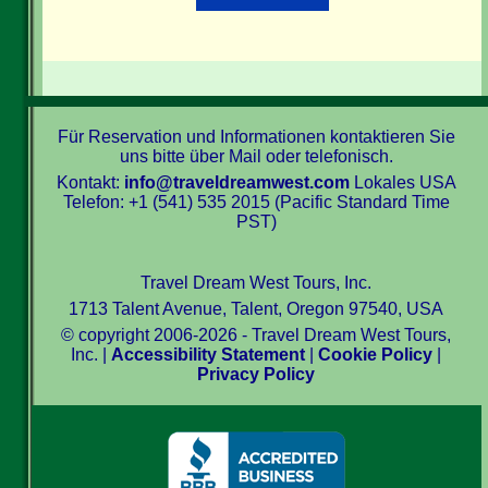
Für Reservation und Informationen kontaktieren Sie
uns bitte über Mail oder telefonisch.
Kontakt:
info@traveldreamwest.com
Lokales USA
Telefon: +1 (541) 535 2015 (Pacific Standard Time
PST)
Travel Dream West Tours, Inc.
1713 Talent Avenue, Talent, Oregon 97540, USA
© copyright 2006-2026 - Travel Dream West Tours,
Inc. |
Accessibility Statement
|
Cookie Policy
|
Privacy Policy