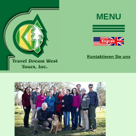
MENU
Home
Touren
Daten und Preise
Kontaktieren Sie uns
Warum mit uns?
Buchungen
Auskünfte
Kontakt
Reise-Blog