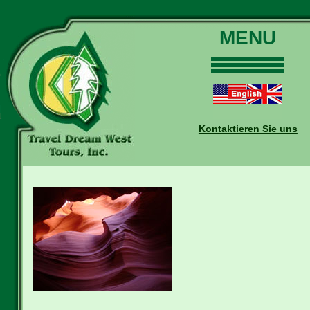
MENU
Home
Touren
Daten und Preise
Kontaktieren Sie uns
Warum mit uns?
Buchungen
Auskünfte
Kontakt
Reise-Blog