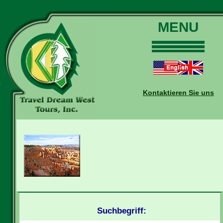
MENU
Home
Touren
Daten und Preise
Kontaktieren Sie uns
Warum mit uns?
Buchungen
Auskünfte
Kontakt
Reise-Blog
Suchbegriff: