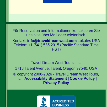
Für Reservation und Informationen kontaktieren Sie
uns bitte über Mail oder telefonisch.
Kontakt:
info@traveldreamwest.com
Lokales USA
Telefon: +1 (541) 535 2015 (Pacific Standard Time
PST)
Travel Dream West Tours, Inc.
1713 Talent Avenue, Talent, Oregon 97540, USA
© copyright 2006-2026 - Travel Dream West Tours,
Inc. |
Accessibility Statement
|
Cookie Policy
|
Privacy Policy