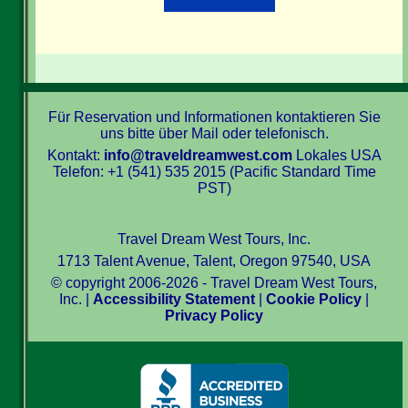
Für Reservation und Informationen kontaktieren Sie
uns bitte über Mail oder telefonisch.
Kontakt:
info@traveldreamwest.com
Lokales USA
Telefon: +1 (541) 535 2015 (Pacific Standard Time
PST)
Travel Dream West Tours, Inc.
1713 Talent Avenue, Talent, Oregon 97540, USA
© copyright 2006-2026 - Travel Dream West Tours,
Inc. |
Accessibility Statement
|
Cookie Policy
|
Privacy Policy