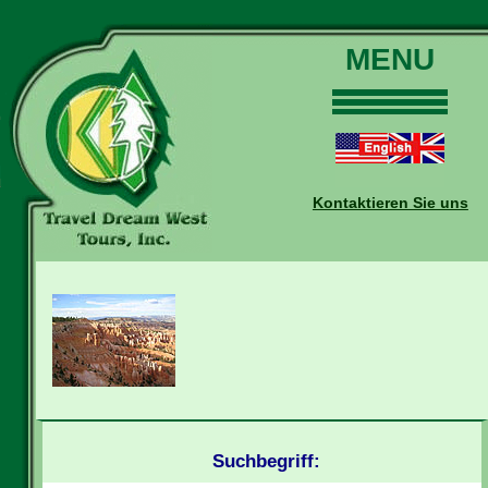
MENU
Home
Touren
Daten und Preise
Kontaktieren Sie uns
Warum mit uns?
Buchungen
Auskünfte
Kontakt
Reise-Blog
Suchbegriff: