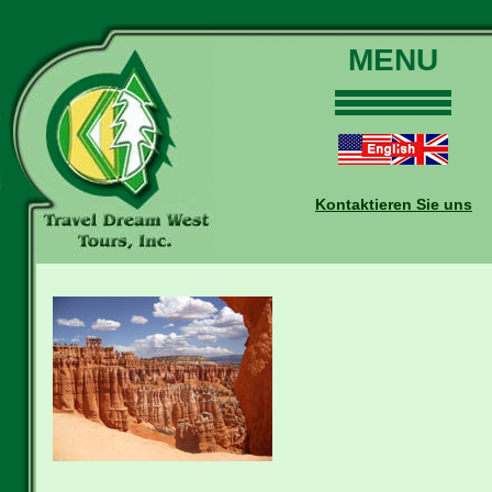
MENU
Home
Touren
Daten und Preise
Kontaktieren Sie uns
Warum mit uns?
Buchungen
Auskünfte
Kontakt
Reise-Blog