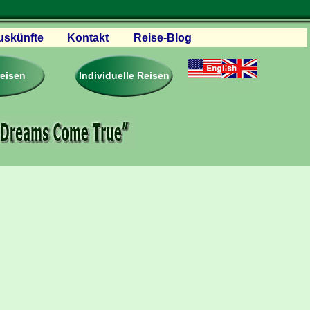
uskünfte
Kontakt
Reise-Blog
servationen
eisebedingungen
reisen
Individuelle Reisen
ästebuch – Reviews
roschüren
eiseplanung
agen & Antworten
rtner Firmen & Links
tgliedschaft
togalerie
ideos