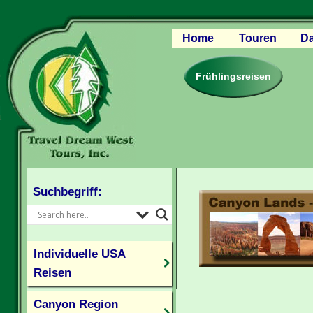
Home
Touren
Da
Canyon Regio
Rocky Mounta
Frühlingsreisen
Pazifischer W
Südlicher USA
Kanada Weste
Individuelle U
Suchbegriff:
Individuelle USA
Reisen
Canyon Region