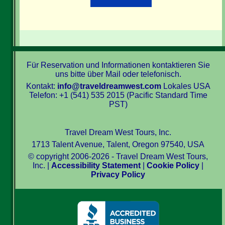
Für Reservation und Informationen kontaktieren Sie
uns bitte über Mail oder telefonisch.
Kontakt:
info@traveldreamwest.com
Lokales USA
Telefon: +1 (541) 535 2015 (Pacific Standard Time
PST)
Travel Dream West Tours, Inc.
1713 Talent Avenue, Talent, Oregon 97540, USA
© copyright 2006-2026 - Travel Dream West Tours,
Inc. |
Accessibility Statement
|
Cookie Policy
|
Privacy Policy