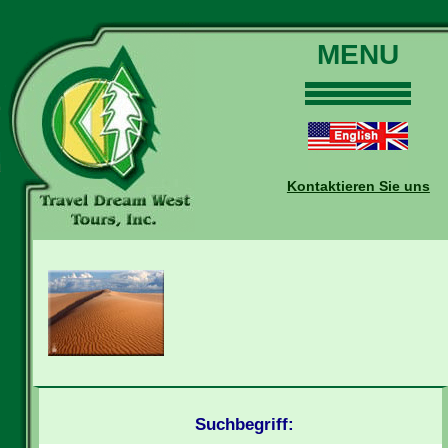
MENU
Home
Touren
Daten und Preise
Kontaktieren Sie uns
Warum mit uns?
Buchungen
Auskünfte
Kontakt
Reise-Blog
Suchbegriff: