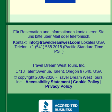
Für Reservation und Informationen kontaktieren Sie
uns bitte über Mail oder telefonisch.
Kontakt:
info@traveldreamwest.com
Lokales USA
Telefon: +1 (541) 535 2015 (Pacific Standard Time
PST)
Travel Dream West Tours, Inc.
1713 Talent Avenue, Talent, Oregon 97540, USA
© copyright 2006-2026 - Travel Dream West Tours,
Inc. |
Accessibility Statement
|
Cookie Policy
|
Privacy Policy