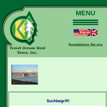
MENU
Home
Touren
Daten und Preise
Kontaktieren Sie uns
Warum mit uns?
Buchungen
Auskünfte
Kontakt
Reise-Blog
Suchbegriff: