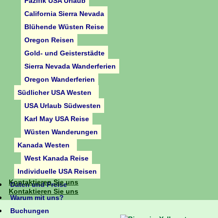
Pazifik USA Urlaub
California Sierra Nevada
Blühende Wüsten Reise
Oregon Reisen
Gold- und Geisterstädte
Sierra Nevada Wanderferien
Oregon Wanderferien
Südlicher USA Westen
USA Urlaub Südwesten
Karl May USA Reise
Wüsten Wanderungen
Kanada Westen
West Kanada Reise
Individuelle USA Reisen
Kontaktieren Sie uns
Daten und Preise
Kontaktieren Sie uns
Warum mit uns?
Buchungen