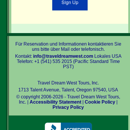
Sign Up
Für Reservation und Informationen kontaktieren Sie
uns bitte über Mail oder telefonisch.
Kontakt:
info@traveldreamwest.com
Lokales USA
Telefon: +1 (541) 535 2015 (Pacific Standard Time
PST)
Travel Dream West Tours, Inc.
1713 Talent Avenue, Talent, Oregon 97540, USA
© copyright 2006-2026 - Travel Dream West Tours,
Inc. |
Accessibility Statement
|
Cookie Policy
|
Privacy Policy