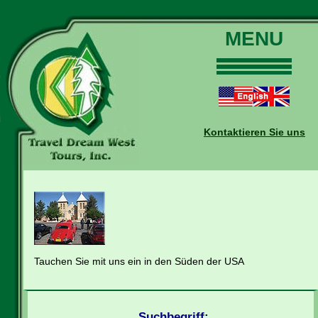
MENU
Home
Touren
Daten und Preise
Kontaktieren Sie uns
Warum mit uns?
Buchungen
Auskünfte
Kontakt
Reise-Blog
Tauchen Sie mit uns ein in den Süden der USA
Suchbegriff: