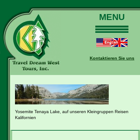
MENU
Home
Touren
Daten und Preise
Kontaktieren Sie uns
Warum mit uns?
Buchungen
Auskünfte
Kontakt
Reise-Blog
Yosemite Tenaya Lake, auf unseren Kleingruppen Reisen
Kalifornien