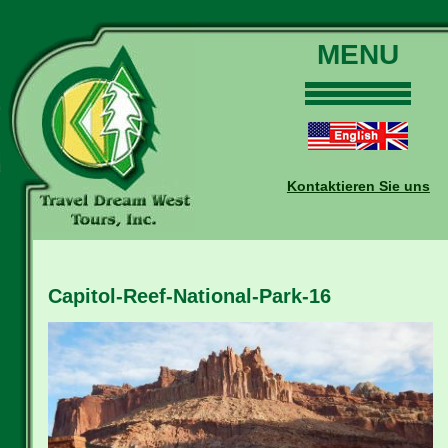
MENU
Home
Touren
Daten und Preise
Kontaktieren Sie uns
Warum mit uns?
Buchungen
Auskünfte
Capitol-Reef-National-Park-16
Kontakt
Reise-Blog