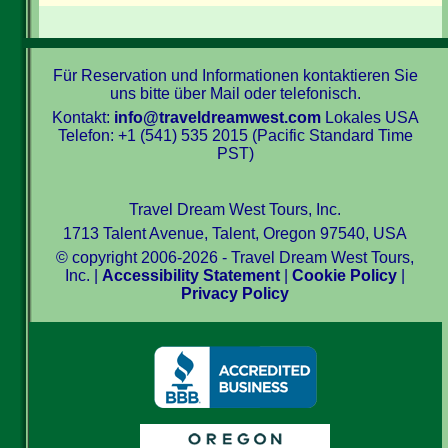
Für Reservation und Informationen kontaktieren Sie
uns bitte über Mail oder telefonisch.
Kontakt:
info@traveldreamwest.com
Lokales USA
Telefon: +1 (541) 535 2015 (Pacific Standard Time
PST)
Travel Dream West Tours, Inc.
1713 Talent Avenue, Talent, Oregon 97540, USA
© copyright 2006-2026 - Travel Dream West Tours,
Inc. |
Accessibility Statement
|
Cookie Policy
|
Privacy Policy